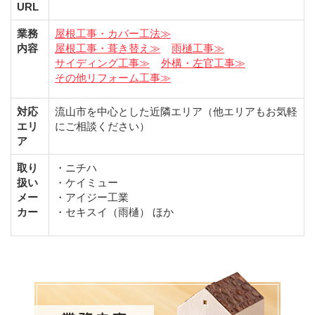
URL
業務
屋根工事・カバー工法≫
内容
屋根工事・葺き替え≫
雨樋工事≫
サイディング工事≫
外構・左官工事≫
その他リフォーム工事≫
対応
流山市を中心とした近隣エリア（他エリアもお気軽
エリ
にご相談ください）
ア
取り
・ニチハ
扱い
・ケイミュー
メー
・アイジー工業
カー
・セキスイ（雨樋） ほか