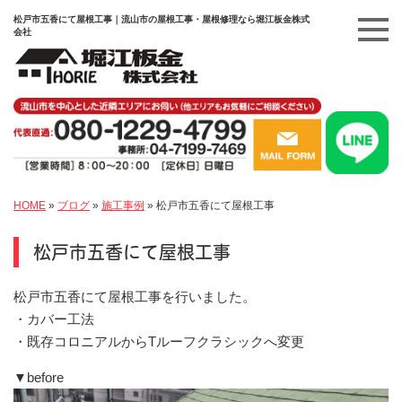
松戸市五香にて屋根工事｜流山市の屋根工事・屋根修理なら堀江板金株式
会社
HOME
»
ブログ
»
施工事例
»
松戸市五香にて屋根工事
松戸市五香にて屋根工事
松戸市五香にて屋根工事を行いました。
・カバー工法
・既存コロニアルからTルーフクラシックへ変更
▼before